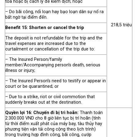
toà hoặc bị cách ly để kiểm dịch; hoặc
– Do bãi công, nổi loạn hay bạo loạn dân sự nổ ra
bất ngờ tại điểm đến.
218,5 triệu
Benefit 15: Shorten or cancel the trip
The deposit is not refundable for the trip and the
travel expenses are increased due to the
curtailment or cancellation of the trip due to:
– The Insured Person/family
member/Accompanying person’s death, serious
illness or injury;
– The Insured Person’s need to testify or appear in
court or be quarantined; or
– Due to a strike, riot or civil commotion that
suddenly breaks out at the destination.
Quyền lợi 16: Chuyến đi bị trì hoãn:
Thanh toán
2.300.000 VND cho 8 giờ liên tục bị trì hoãn (tính
từ thời điểm xuất phát của máy bay, tàu thủy hay
phương tiện vận tải công cộng theo lịch trình)
trong trường hợp đình công, bãi công, cướp