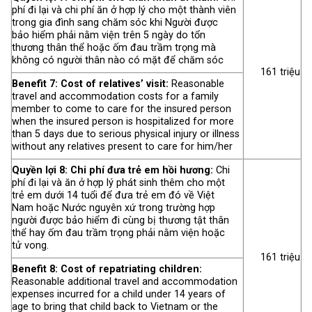
phí đi lại và chi phí ăn ở hợp lý cho một thành viên
trong gia đình sang chăm sóc khi Người được
bảo hiểm phải nằm viện trên 5 ngày do tổn
thương thân thể hoặc ốm đau trầm trọng mà
không có người thân nào có mặt để chăm sóc
161 triệu
Benefit 7: Cost of relatives’ visit:
Reasonable
travel and accommodation costs for a family
member to come to care for the insured person
when the insured person is hospitalized for more
than 5 days due to serious physical injury or illness
without any relatives present to care for him/her
Quyền lợi 8: Chi phí đưa trẻ em hồi hương:
Chi
phí đi lại và ăn ở hợp lý phát sinh thêm cho một
trẻ em dưới 14 tuổi để đưa trẻ em đó về Việt
Nam hoặc Nước nguyên xứ trong trường hợp
người được bảo hiểm đi cùng bị thương tật thân
thể hay ốm đau trầm trọng phải nằm viện hoặc
tử vong.
161 triệu
Benefit 8: Cost of repatriating children:
Reasonable additional travel and accommodation
expenses incurred for a child under 14 years of
age to bring that child back to Vietnam or the