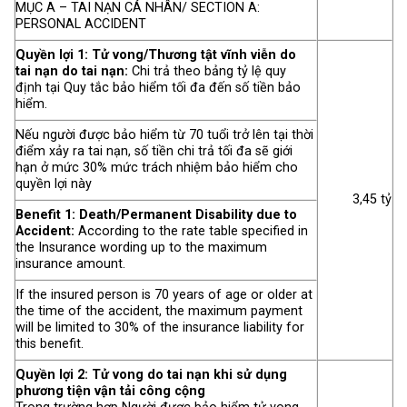
MỤC A – TAI NẠN CÁ NHÂN/ SECTION A:
PERSONAL ACCIDENT
Quyền lợi 1: Tử vong/Thương tật vĩnh viễn do
tai nạn do tai nạn:
Chi trả theo bảng tỷ lệ quy
định tại Quy tắc bảo hiểm tối đa đến số tiền bảo
hiểm.
Nếu người được bảo hiểm từ 70 tuổi trở lên tại thời
điểm xảy ra tai nạn, số tiền chi trả tối đa sẽ giới
hạn ở mức 30% mức trách nhiệm bảo hiểm cho
quyền lợi này
3,45 tỷ
Benefit 1: Death/Permanent Disability due to
Accident:
According to the rate table specified in
the Insurance wording up to the maximum
insurance amount.
If the insured person is 70 years of age or older at
the time of the accident, the maximum payment
will be limited to 30% of the insurance liability for
this benefit.
Quyền lợi 2: Tử vong do tai nạn khi sử dụng
phương tiện vận tải công cộng