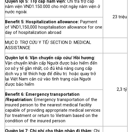
Quyền lợi 5: Trợ cấp nằm viện:
Chi trả trợ cấp
nằm viện VND1.150.000 cho một ngày nằm viện ở
nước ngoài.
23 triệu
Benefit 5: Hospitalization allowance:
Payment
of VND1,150,000 hospitalisation allowance for one
day of hospitalization abroad
MỤC D: TRỢ CỨU Y TẾ/ SECTION D: MEDICAL
ASSISTANCE
Quyền lợi 6: Vận chuyển cấp cứu/ Hồi hương:
Vận chuyển khẩn cấp Người được bảo hiểm đến
cơ sở y tế gần nhất, có đủ khả năng cung cấp
dịch vụ y tế thích hợp để điều trị hoặc quay trở
lại Việt Nam căn cứ vào tình trạng của Người
được bảo hiểm
2,3 tỷ
Benefit 6: Emergency transportation
/Repatriation:
Emergency transportation of the
insured person to the nearest medical facility
capable of providing appropriate medical services
for treatment or return to Vietnam based on the
condition of the insured person
Quyền lợi 7: Chi phí cho thân nhân đi thăm:
Chi