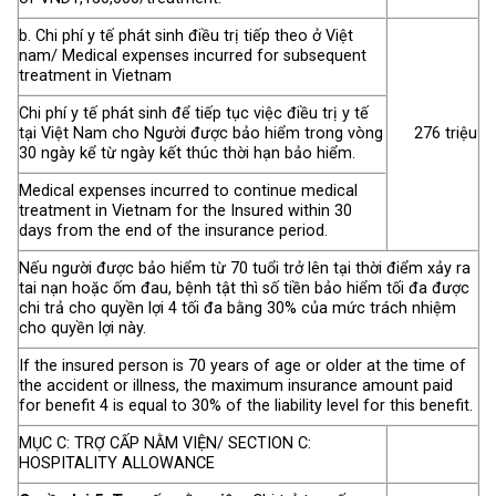
b. Chi phí y tế phát sinh điều trị tiếp theo ở Việt
nam/ Medical expenses incurred for subsequent
treatment in Vietnam
Chi phí y tế phát sinh để tiếp tục việc điều trị y tế
tại Việt Nam cho Người được bảo hiểm trong vòng
276 triệu
30 ngày kể từ ngày kết thúc thời hạn bảo hiểm.
Medical expenses incurred to continue medical
treatment in Vietnam for the Insured within 30
days from the end of the insurance period.
Nếu người được bảo hiểm từ 70 tuổi trở lên tại thời điểm xảy ra
tai nạn hoặc ốm đau, bệnh tật thì số tiền bảo hiểm tối đa được
chi trả cho quyền lợi 4 tối đa bằng 30% của mức trách nhiệm
cho quyền lợi này.
If the insured person is 70 years of age or older at the time of
the accident or illness, the maximum insurance amount paid
for benefit 4 is equal to 30% of the liability level for this benefit.
MỤC C: TRỢ CẤP NẰM VIỆN/ SECTION C:
HOSPITALITY ALLOWANCE