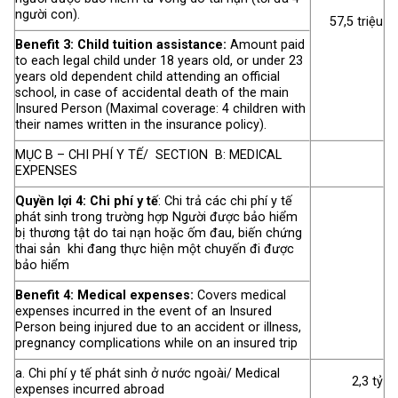
người con).
57,5 triệu
Benefit 3: Child tuition assistance:
Amount paid
to each legal child under 18 years old, or under 23
years old dependent child attending an official
school, in case of accidental death of the main
Insured Person (Maximal coverage: 4 children with
their names written in the insurance policy).
MỤC B – CHI PHÍ Y TẾ/ SECTION B: MEDICAL
EXPENSES
Quyền lợi 4: Chi phí y tế
: Chi trả các chi phí y tế
phát sinh trong trường hợp Người được bảo hiểm
bị thương tật do tai nạn hoặc ốm đau, biến chứng
thai sản khi đang thực hiện một chuyến đi được
bảo hiểm
Benefit 4: Medical expenses:
Covers medical
expenses incurred in the event of an Insured
Person being injured due to an accident or illness,
pregnancy complications while on an insured trip
a. Chi phí y tế phát sinh ở nước ngoài/ Medical
2,3 tỷ
expenses incurred abroad