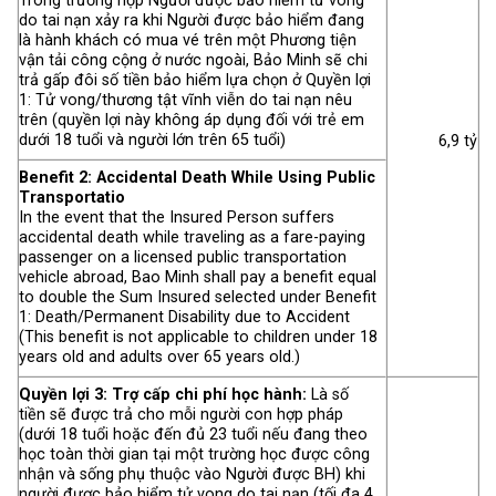
Trong trường hợp Người được bảo hiểm tử vong
do tai nạn xảy ra khi Người được bảo hiểm đang
là hành khách có mua vé trên một Phương tiện
vận tải công cộng ở nước ngoài, Bảo Minh sẽ chi
trả gấp đôi số tiền bảo hiểm lựa chọn ở Quyền lợi
1: Tử vong/thương tật vĩnh viễn do tai nạn nêu
trên (quyền lợi này không áp dụng đối với trẻ em
dưới 18 tuổi và người lớn trên 65 tuổi)
6,9 tỷ
Benefit 2: Accidental Death While Using Public
Transportatio
In the event that the Insured Person suffers
accidental death while traveling as a fare-paying
passenger on a licensed public transportation
vehicle abroad, Bao Minh shall pay a benefit equal
to double the Sum Insured selected under Benefit
1: Death/Permanent Disability due to Accident
(This benefit is not applicable to children under 18
years old and adults over 65 years old.)
Quyền lợi 3: Trợ cấp chi phí học hành:
Là số
tiền sẽ được trả cho mỗi người con hợp pháp
(dưới 18 tuổi hoặc đến đủ 23 tuổi nếu đang theo
học toàn thời gian tại một trường học được công
nhận và sống phụ thuộc vào Người được BH) khi
người được bảo hiểm tử vong do tai nạn (tối đa 4