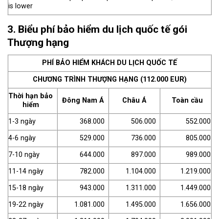
is lower
3. Biểu phí bảo hiểm du lịch quốc tế
gói
Thượng hạng
PHÍ BẢO HIỂM KHÁCH DU LỊCH QUỐC TẾ
CHƯƠNG TRÌNH THƯỢNG HẠNG (112.000 EUR)
Thời hạn bảo
Đông Nam Á
Châu Á
Toàn cầu
hiểm
1-3 ngày
368.000
506.000
552.000
4-6 ngày
529.000
736.000
805.000
7-10 ngày
644.000
897.000
989.000
11-14 ngày
782.000
1.104.000
1.219.000
15-18 ngày
943.000
1.311.000
1.449.000
19-22 ngày
1.081.000
1.495.000
1.656.000