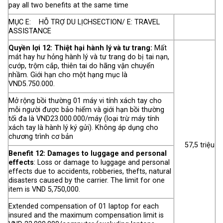
pay all two benefits at the same time
MỤC E: HỖ TRỢ DU LỊCHSECTION/ E: TRAVEL
ASSISTANCE
Quyền lợi 12: Thiệt hại hành lý và tư trang:
Mất
mát hay hư hỏng hành lý và tư trang do bị tai nạn,
cướp, trộm cắp, thiên tai do hãng vận chuyển
nhầm. Giới hạn cho một hạng mục là
VND5.750.000.
Mở rộng bồi thường 01 máy vi tính xách tay cho
mỗi người được bảo hiểm và giới hạn bồi thường
tối đa là VND23.000.000/máy (loại trừ máy tính
xách tay là hành lý ký gửi). Không áp dụng cho
chương trình cơ bản
57,5 triệu
Benefit 12: Damages to luggage and personal
effects
: Loss or damage to luggage and personal
effects due to accidents, robberies, thefts, natural
disasters caused by the carrier. The limit for one
item is VND 5,750,000.
Extended compensation of 01 laptop for each
insured and the maximum compensation limit is