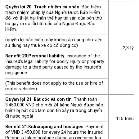
Quyền lợi 20: Trách nhiệm cá nhân
: Bảo hiểm
trách nhiệm pháp lý của Người Được Bảo Hiểm
đối với thiệt hại thân thể hay tài sản của bên thứ
ba gây ra do lỗi bất cẩn của Người Được Bảo
Hiểm.
(quyền lợi bảo hiểm này không áp dụng cho việc
sử dụng hay thuê xe cộ có động cơ)
2,3 tỷ
Benefit 20:Personal liability
: Insurance of the
Insured’s legal liability for bodily injury or property
damage to a third party caused by the Insured’s
negligence.
(This benefit does not apply to the use or hire of
motor vehicles)
Quyền lợi 21: Bắt cóc và con tin
: Thanh toán
3.450.000 VND cho mỗi 24 tiếng Người được bảo
hiểm bị bắt cóc làm con tin xảy ra trong chuyến
đi nước ngoài
115 triệu
Benefit 21:Kidnapping and hostages
: Payment
of VND 3,450,000 for every 24 hours the Insured
Person is taken hostage during an overseas trip