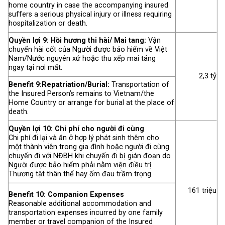
home country in case the accompanying insured
suffers a serious physical injury or illness requiring
hospitalization or death.
Quyền lợi 9: Hồi hương thi hài/ Mai tang:
Vận
chuyển hài cốt của Người được bảo hiểm về Việt
Nam/Nước nguyên xứ hoặc thu xếp mai táng
ngay tại nơi mất.
2,3 tỷ
Benefit 9:Repatriation/Burial:
Transportation of
the Insured Person’s remains to Vietnam/the
Home Country or arrange for burial at the place of
death.
Quyền lợi 10: Chi phí cho người đi cùng
Chi phí đi lại và ăn ở hợp lý phát sinh thêm cho
một thành viên trong gia đình hoặc người đi cùng
chuyến đi với NĐBH khi chuyến đi bị gián đoạn do
Người được bảo hiểm phải nằm viện điều trị
Thương tật thân thể hay ốm đau trầm trọng.
161 triệu
Benefit 10: Companion Expenses
Reasonable additional accommodation and
transportation expenses incurred by one family
member or travel companion of the Insured