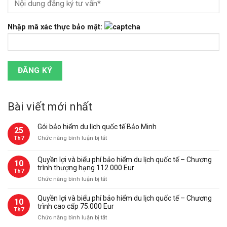
Nhập mã xác thực bảo mật:
Bài viết mới nhất
Gói bảo hiểm du lịch quốc tế Bảo Minh
25
ở
Th7
Chức năng bình luận bị tắt
Gói
bảo
Quyền lợi và biểu phí bảo hiểm du lịch quốc tế – Chương
10
hiểm
trình thượng hạng 112.000 Eur
Th7
du
ở
Chức năng bình luận bị tắt
lịch
Quyền
quốc
lợi
Quyền lợi và biểu phí bảo hiểm du lịch quốc tế – Chương
tế
10
và
trình cao cấp 75.000 Eur
Bảo
Th7
biểu
Minh
ở
Chức năng bình luận bị tắt
phí
Quyền