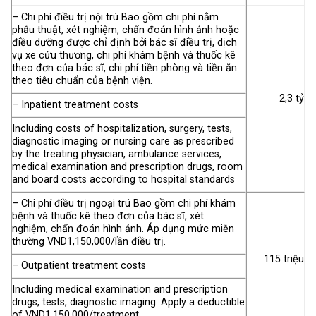
– Chi phí điều trị nội trú Bao gồm chi phí nằm
phẫu thuật, xét nghiệm, chẩn đoán hình ảnh hoặc
điều dưỡng được chỉ định bởi bác sĩ điều trị, dịch
vụ xe cứu thương, chi phí khám bệnh và thuốc kê
theo đơn của bác sĩ, chi phí tiền phòng và tiền ăn
theo tiêu chuẩn của bệnh viện.
2,3 tỷ
– Inpatient treatment costs
Including costs of hospitalization, surgery, tests,
diagnostic imaging or nursing care as prescribed
by the treating physician, ambulance services,
medical examination and prescription drugs, room
and board costs according to hospital standards
– Chi phí điều trị ngoại trú Bao gồm chi phí khám
bệnh và thuốc kê theo đơn của bác sĩ, xét
nghiệm, chẩn đoán hình ảnh. Áp dụng mức miễn
thường VND1,150,000/lần điều trị.
115 triệu
– Outpatient treatment costs
Including medical examination and prescription
drugs, tests, diagnostic imaging. Apply a deductible
of VND1,150,000/treatment.