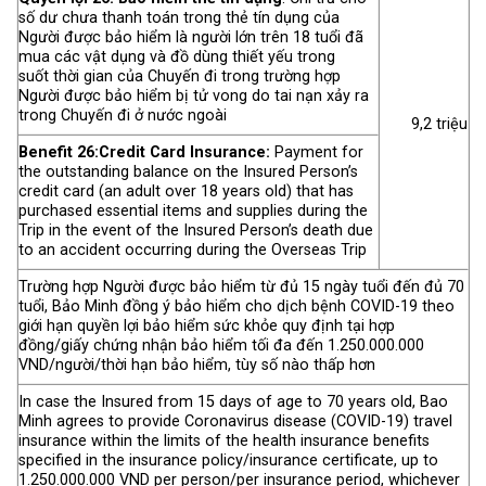
số dư chưa thanh toán trong thẻ tín dụng của
Người được bảo hiểm là người lớn trên 18 tuổi đã
mua các vật dụng và đồ dùng thiết yếu trong
suốt thời gian của Chuyến đi trong trường hợp
Người được bảo hiểm bị tử vong do tai nạn xảy ra
trong Chuyến đi ở nước ngoài
9,2 triệu
Benefit 26:Credit Card Insurance:
Payment for
the outstanding balance on the Insured Person’s
credit card (an adult over 18 years old) that has
purchased essential items and supplies during the
Trip in the event of the Insured Person’s death due
to an accident occurring during the Overseas Trip
Trường hợp Người được bảo hiểm từ đủ 15 ngày tuổi đến đủ 70
tuổi, Bảo Minh đồng ý bảo hiểm cho dịch bệnh COVID-19 theo
giới hạn quyền lợi bảo hiểm sức khỏe quy định tại hợp
đồng/giấy chứng nhận bảo hiểm tối đa đến 1.250.000.000
VND/người/thời hạn bảo hiểm, tùy số nào thấp hơn
In case the Insured from 15 days of age to 70 years old, Bao
Minh agrees to provide Coronavirus disease (COVID-19) travel
insurance within the limits of the health insurance benefits
specified in the insurance policy/insurance certificate, up to
1.250.000.000 VND per person/per insurance period, whichever