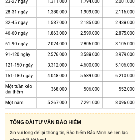
23-27 ngày
1.311.000
1.794.000
2.001.000
28-31 ngày
1.380.000
1.909.000
2.116.000
32-45 ngày
1.587.000
2.185.000
2.438.000
46-60 ngày
1.863.000
2.599.000
2.875.000
61-90 ngày
2.024.000
2.806.000
3.105.000
91-120 ngày
2.576.000
3.588.000
3.979.000
121-150 ngày
3.312.000
4.600.000
5.106.000
151-180 ngày
4.048.000
5.589.000
6.210.000
Một tuần kéo
368.000
506.000
552.000
dài thêm
Một năm
5.267.000
7.291.000
8.096.000
TỔNG ĐÀI TƯ VẤN BẢO HIỂM
Xin vui lòng để lại thông tin, Bảo hiểm Bảo Minh sẽ liên lạc