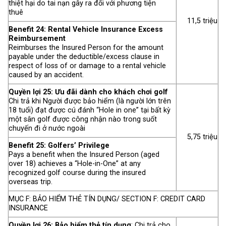
thiệt hại do tai nạn gây ra đối với phương tiện
thuê
11,5 triệu
Benefit 24: Rental Vehicle Insurance Excess
Reimbursement
Reimburses the Insured Person for the amount
payable under the deductible/excess clause in
respect of loss of or damage to a rental vehicle
caused by an accident.
Quyền lợi 25: Ưu đãi dành cho khách chơi golf
Chi trả khi Người được bảo hiểm (là người lớn trên
18 tuổi) đạt được cú đánh “Hole in one” tại bất kỳ
một sân golf được công nhận nào trong suốt
chuyến đi ở nước ngoài
5,75 triệu
Benefit 25: Golfers’ Privilege
Pays a benefit when the Insured Person (aged
over 18) achieves a “Hole-in-One” at any
recognized golf course during the insured
overseas trip.
MỤC F: BẢO HIỂM THẺ TÍN DỤNG/ SECTION F: CREDIT CARD
INSURANCE
Quyền lợi 26: Bảo hiểm thẻ tín dụng
: Chi trả cho