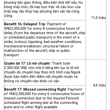
phương tiện giao thông, điều kiện thời tiết xấu, hư
hỏng máy móc, lỗi hay trục trặc về cấu trúc của
máy bay, tàu thủy hay phương tiện vận tải công
cộng.
11,5 triệu
Benefit 16: Delayed Trip:
Payment of
VND2,300,000 for every 8 consecutive hours of
delay (from the departure time of the aircraft, ship
or scheduled public transport) in the event of a
strike, lockout, hijacking, bad weather conditions,
mechanical breakdown, structural failure or
malfunction of the aircraft, ship or public
transport
Quyền lợi 17: Lỡ nối chuyến
: Thanh toán
2.300.000 VND cho mỗi 6 tiếng liên tục bị lỡ nối
chuyến do chuyến bay theo lịch trình của Người
được bảo hiểm đến điểm nối chuyến muộn và
không có chuyến nào khác có sẵn
4,6 triệu
Benefit 17: Missed connecting flight
: Payment
of VND2,300,000 for every 6 consecutive hours of
missed connection due to the Insured Person’s
scheduled flight arriving late at the connecting
point and no other flight available