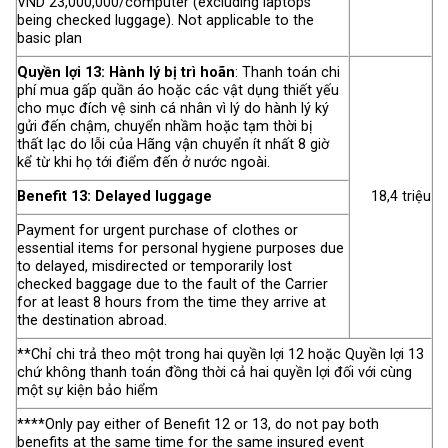
VND 23,000,000/computer (excluding laptops
being checked luggage). Not applicable to the
basic plan
Quyền lợi 13: Hành lý bị trì hoãn
: Thanh toán chi
phí mua gấp quần áo hoặc các vật dụng thiết yếu
cho mục đích vệ sinh cá nhân vì lý do hành lý ký
gửi đến chậm, chuyển nhầm hoặc tạm thời bị
thất lạc do lỗi của Hãng vận chuyển ít nhất 8 giờ
kể từ khi họ tới điểm đến ở nước ngoài.
Benefit 13: Delayed luggage
18,4 triệu
Payment for urgent purchase of clothes or
essential items for personal hygiene purposes due
to delayed, misdirected or temporarily lost
checked baggage due to the fault of the Carrier
for at least 8 hours from the time they arrive at
the destination abroad.
**Chỉ chi trả theo một trong hai quyền lợi 12 hoặc Quyền lợi 13
chứ không thanh toán đồng thời cả hai quyền lợi đối với cùng
một sự kiện bảo hiểm
****Only pay either of Benefit 12 or 13, do not pay both
benefits at the same time for the same insured event