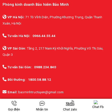
Phòng kinh doanh Bảo hiểm Bảo Minh
VP Hà Nội:
71 Tô Vĩnh Diện, Phường Khương Trung, Quận Thanh
Xuân, Hà Nội
Tư vấn Hà Nội:
:
0966.44.55.44
VP Sài Gòn:
Tầng 2, 217 Nam Kỳ Khởi Nghĩa, Phường Võ Thị Sáu,
Quận 3
Tư vấn Sài Gòn:
:
0988.234.840
Bồi thường:
:
1800.58.88.12
Email:
baominhtructuyen@gmail.com
FANPAGE FACEBOOK
Chat Fb
Gọi điện
Nhắn tin
Chat zalo