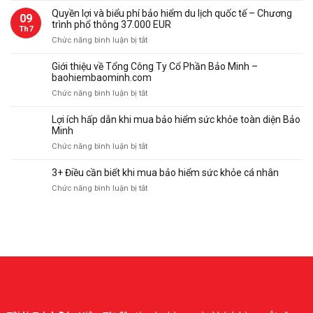
bảo
lợi
Quyền lợi và biểu phí bảo hiểm du lịch quốc tế – Chương
09
hiểm
và
trình phổ thông 37.000 EUR
du
Th7
biểu
ở
Chức năng bình luận bị tắt
lịch
phí
Quyền
quốc
bảo
lợi
tế
Giới thiệu về Tổng Công Ty Cổ Phần Bảo Minh –
hiểm
và
–
baohiembaominh.com
du
biểu
Chương
ở
Chức năng bình luận bị tắt
lịch
phí
trình
Giới
quốc
bảo
thượng
thiệu
tế
Lợi ích hấp dẫn khi mua bảo hiểm sức khỏe toàn diện Bảo
hiểm
hạng
về
–
Minh
du
112.000
Tổng
Chương
ở
Chức năng bình luận bị tắt
lịch
Eur
Công
trình
Lợi
quốc
Ty
cao
ích
tế
3+ Điều cần biết khi mua bảo hiểm sức khỏe cá nhân
Cổ
cấp
hấp
–
Phần
ở
Chức năng bình luận bị tắt
75.000
dẫn
Chương
Bảo
3+
Eur
khi
trình
Minh
Điều
mua
phổ
–
cần
bảo
thông
baohiembaominh.com
biết
hiểm
37.000
khi
sức
EUR
mua
khỏe
bảo
toàn
hiểm
diện
sức
Bảo
khỏe
Minh