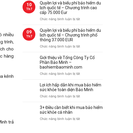
lợi
Quyền lợi và biểu phí bảo hiểm du
10
Bảo
và
lịch quốc tế – Chương trình cao
Th7
Minh
biểu
cấp 75.000 Eur
phí
ở
Chức năng bình luận bị tắt
bảo
Quyền
hiểm
lợi
Quyền lợi và biểu phí bảo hiểm du
09
du
ó nhiều
và
lịch quốc tế – Chương trình phổ
Th7
lịch
biểu
thông 37.000 EUR
 trình,
quốc
phí
ở
Chức năng bình luận bị tắt
tế
ích cho
bảo
Quyền
–
hiểm
ệc hàng
lợi
Giới thiệu về Tổng Công Ty Cổ
Chương
du
và
Phần Bảo Minh –
trình
lịch
biểu
baohiembaominh.com
thượng
quốc
phí
hạng
ở
Chức năng bình luận bị tắt
tế
ua kênh
bảo
112.000
Giới
–
hiểm
Eur
thiệu
Lợi ích hấp dẫn khi mua bảo hiểm
Chương
du
về
sức khỏe toàn diện Bảo Minh
trình
lịch
Tổng
cao
ở
Chức năng bình luận bị tắt
quốc
Công
cấp
Lợi
tế
Ty
75.000
ích
–
3+ Điều cần biết khi mua bảo hiểm
Cổ
Eur
hấp
sức khỏe cá nhân
Chương
Phần
dẫn
trình
ở
Chức năng bình luận bị tắt
Bảo
khi
inh trả
phổ
3+
Minh
mua
thông
Điều
–
bảo
37.000