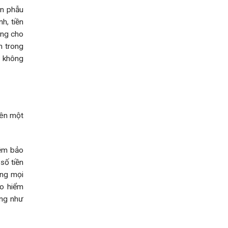
ền phẫu
nh, tiền
ỡng cho
n trong
y không
rên một
iệm bảo
số tiền
ong mọi
ảo hiểm
ũng như