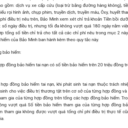
 bao gồm: dịch vụ xe cấp cứu (loại trừ bằng đường hàng không), ti
hiếu rọi hình ảnh, chụp phim, truyền dịch, truyền máu, Ôxy, huyết tha
i phí điều trị nêu trên, Bảo Minh xem xét chỉ trả khoản Tiền bồi dư
 số ngày điều trị, nhưng tối đa không vượt quá 180 ngày nằm việ
ợp tổng số tiền chỉ trả cho tất cả các chỉ phí nêu trong mục 2 nà
ảo hiểm của Bảo Minh ban hành kèm theo quy tắc này.
g bảo hiểm:
 đồng bảo hiểm tai nạn có số tiền bảo hiểm trên 20 triệu đồng t
ợp đồng bảo hiểm tai nạn, khi phát sinh tai nạn thuộc trách nh
t sinh cho việc điều trị thương tật trên cơ sở của từng hợp đồng và 
m tham gia của từng hợp đồng trên tổng các hợp đồng bảo hiểm. Tr
hông vượt quá Số tiền bảo hiểm tham gia của từng hợp đồng b
m tham gia không được vượt quá tổng chỉ phí điều trị thực tế c
ia.