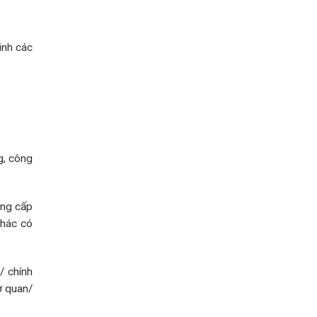
inh các
g, công
ung cấp
khác có
/ chính
ơ quan/