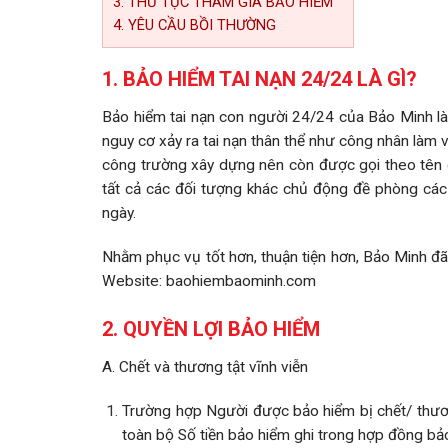
3. THỦ TỤC THAM GIA BẢO HIỂM
4. YÊU CẦU BỒI THƯỜNG
1. BẢO HIỂM TAI NẠN 24/24 LÀ GÌ?
Bảo hiểm tai nạn con người 24/24 của Bảo Minh l
nguy cơ xảy ra tai nạn thân thể như công nhân làm v
công trường xây dựng nên còn được gọi theo tên g
tất cả các đối tượng khác chủ động đề phòng các rủ
ngày.
Nhằm phục vụ tốt hơn, thuận tiện hơn, Bảo Minh đã 
Website: baohiembaominh.com
2. QUYỀN LỢI BẢO HIỂM
A. Chết và thương tật vĩnh viễn
Trường hợp Người được bảo hiểm bị chết/ thương
toàn bộ Số tiền bảo hiểm ghi trong hợp đồng bả