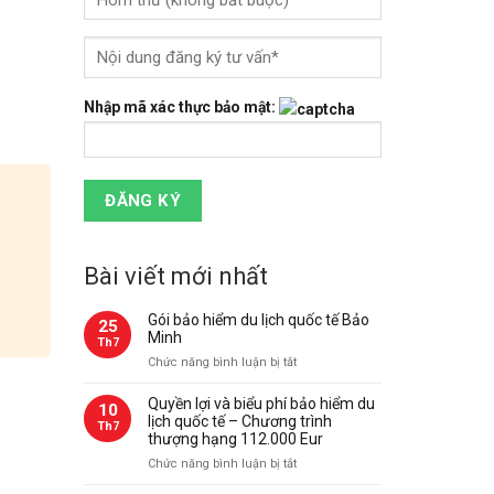
Nhập mã xác thực bảo mật:
Bài viết mới nhất
Gói bảo hiểm du lịch quốc tế Bảo
25
Minh
Th7
ở
Chức năng bình luận bị tắt
Gói
bảo
Quyền lợi và biểu phí bảo hiểm du
10
hiểm
lịch quốc tế – Chương trình
Th7
du
thượng hạng 112.000 Eur
lịch
ở
Chức năng bình luận bị tắt
quốc
Quyền
tế