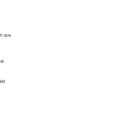
ấn qua
hề
gày