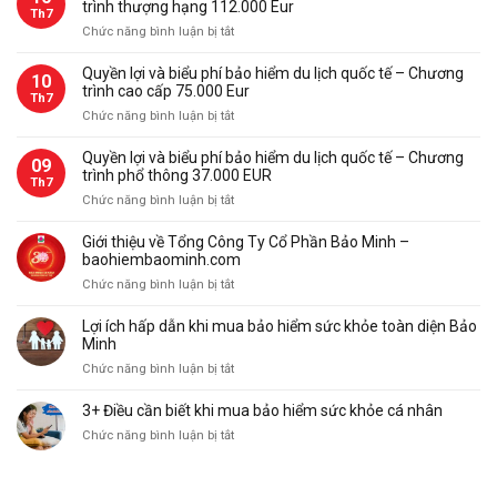
trình thượng hạng 112.000 Eur
Th7
du
ở
Chức năng bình luận bị tắt
lịch
Quyền
quốc
lợi
Quyền lợi và biểu phí bảo hiểm du lịch quốc tế – Chương
tế
10
và
trình cao cấp 75.000 Eur
Bảo
Th7
biểu
Minh
ở
Chức năng bình luận bị tắt
phí
Quyền
bảo
lợi
Quyền lợi và biểu phí bảo hiểm du lịch quốc tế – Chương
09
hiểm
và
trình phổ thông 37.000 EUR
du
Th7
biểu
ở
Chức năng bình luận bị tắt
lịch
phí
Quyền
quốc
bảo
lợi
tế
Giới thiệu về Tổng Công Ty Cổ Phần Bảo Minh –
hiểm
và
–
baohiembaominh.com
du
biểu
Chương
ở
Chức năng bình luận bị tắt
lịch
phí
trình
Giới
quốc
bảo
thượng
thiệu
tế
Lợi ích hấp dẫn khi mua bảo hiểm sức khỏe toàn diện Bảo
hiểm
hạng
về
–
Minh
du
112.000
Tổng
Chương
ở
Chức năng bình luận bị tắt
lịch
Eur
Công
trình
Lợi
quốc
Ty
cao
ích
tế
3+ Điều cần biết khi mua bảo hiểm sức khỏe cá nhân
Cổ
cấp
hấp
–
Phần
ở
Chức năng bình luận bị tắt
75.000
dẫn
Chương
Bảo
3+
Eur
khi
trình
Minh
Điều
mua
phổ
–
cần