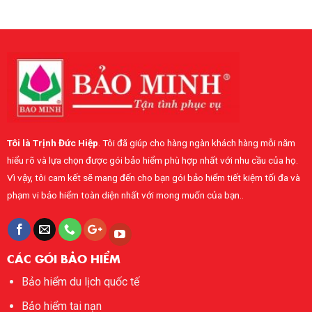
bảo
thông
baohiembaominh.com
biết
hiểm
37.000
khi
sức
EUR
mua
khỏe
bảo
toàn
hiểm
diện
sức
Bảo
khỏe
Minh
cá
nhân
Tôi là Trịnh Đức Hiệp
. Tôi đã giúp cho hàng ngàn khách hàng mỗi năm
hiểu rõ và lựa chọn được gói bảo hiểm phù hợp nhất với nhu cầu của họ.
Vì vậy, tôi cam kết sẽ mang đến cho bạn gói bảo hiểm tiết kiệm tối đa và
phạm vi bảo hiểm toàn diện nhất với mong muốn của bạn..
CÁC GÓI BẢO HIỂM
Bảo hiểm du lịch quốc tế
Bảo hiểm tai nạn