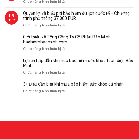
Minh
ở
Chức năng bình luận bị tắt
phí
Quyền
bảo
lợi
Quyền lợi và biểu phí bảo hiểm du lịch quốc tế – Chương
09
hiểm
và
trình phổ thông 37.000 EUR
du
Th7
biểu
ở
Chức năng bình luận bị tắt
lịch
phí
Quyền
quốc
bảo
lợi
tế
Giới thiệu về Tổng Công Ty Cổ Phần Bảo Minh –
hiểm
và
–
baohiembaominh.com
du
biểu
Chương
ở
Chức năng bình luận bị tắt
lịch
phí
trình
Giới
quốc
bảo
thượng
thiệu
tế
Lợi ích hấp dẫn khi mua bảo hiểm sức khỏe toàn diện Bảo
hiểm
hạng
về
–
Minh
du
112.000
Tổng
Chương
ở
Chức năng bình luận bị tắt
lịch
Eur
Công
trình
Lợi
quốc
Ty
cao
ích
tế
3+ Điều cần biết khi mua bảo hiểm sức khỏe cá nhân
Cổ
cấp
hấp
–
Phần
ở
Chức năng bình luận bị tắt
75.000
dẫn
Chương
Bảo
3+
Eur
khi
trình
Minh
Điều
mua
phổ
–
cần
bảo
thông
baohiembaominh.com
biết
hiểm
37.000
khi
sức
EUR
mua
khỏe
bảo
toàn
hiểm
diện
sức