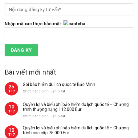
Nhập mã xác thực bảo mật:
Bài viết mới nhất
Gói bảo hiểm du lịch quốc tế Bảo Minh
25
ở
Th7
Chức năng bình luận bị tắt
Gói
bảo
Quyền lợi và biểu phí bảo hiểm du lịch quốc tế – Chương
10
hiểm
trình thượng hạng 112.000 Eur
Th7
du
ở
Chức năng bình luận bị tắt
lịch
Quyền
quốc
lợi
Quyền lợi và biểu phí bảo hiểm du lịch quốc tế – Chương
tế
10
và
trình cao cấp 75.000 Eur
Bảo
Th7
biểu