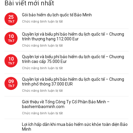
Bài viết mới nhất
Gói bảo hiểm du lịch quốc tế Bảo Minh
25
ở
Th7
Chức năng bình luận bị tắt
Gói
bảo
Quyền lợi và biểu phí bảo hiểm du lịch quốc tế – Chương
10
hiểm
trình thượng hạng 112.000 Eur
Th7
du
ở
Chức năng bình luận bị tắt
lịch
Quyền
quốc
lợi
Quyền lợi và biểu phí bảo hiểm du lịch quốc tế – Chương
tế
10
và
trình cao cấp 75.000 Eur
Bảo
Th7
biểu
Minh
ở
Chức năng bình luận bị tắt
phí
Quyền
bảo
lợi
Quyền lợi và biểu phí bảo hiểm du lịch quốc tế – Chương
09
hiểm
và
trình phổ thông 37.000 EUR
du
Th7
biểu
ở
Chức năng bình luận bị tắt
lịch
phí
Quyền
quốc
bảo
lợi
tế
Giới thiệu về Tổng Công Ty Cổ Phần Bảo Minh –
hiểm
và
–
baohiembaominh.com
du
biểu
Chương
ở
Chức năng bình luận bị tắt
lịch
phí
trình
Giới
quốc
bảo
thượng
thiệu
tế
Lợi ích hấp dẫn khi mua bảo hiểm sức khỏe toàn diện Bảo
hiểm
hạng
về
–
Minh
du
112.000