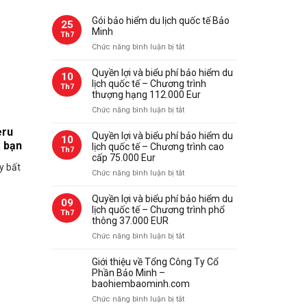
Gói bảo hiểm du lịch quốc tế Bảo
25
Minh
Th7
ở
Chức năng bình luận bị tắt
Gói
bảo
Quyền lợi và biểu phí bảo hiểm du
10
hiểm
lịch quốc tế – Chương trình
Th7
du
thượng hạng 112.000 Eur
lịch
ở
Chức năng bình luận bị tắt
quốc
Quyền
tế
eru
lợi
Quyền lợi và biểu phí bảo hiểm du
10
Bảo
a bạn
và
lịch quốc tế – Chương trình cao
Th7
Minh
biểu
cấp 75.000 Eur
ay bất
phí
ở
Chức năng bình luận bị tắt
bảo
Quyền
hiểm
lợi
Quyền lợi và biểu phí bảo hiểm du
09
du
và
lịch quốc tế – Chương trình phổ
Th7
lịch
biểu
thông 37.000 EUR
quốc
phí
ở
Chức năng bình luận bị tắt
tế
bảo
Quyền
–
hiểm
lợi
Giới thiệu về Tổng Công Ty Cổ
Chương
du
và
Phần Bảo Minh –
trình
lịch
biểu
baohiembaominh.com
thượng
quốc
phí
hạng
ở
Chức năng bình luận bị tắt
tế
bảo