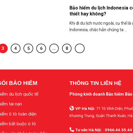
Bảo hiểm du lịch Indonesia c
thiết hay không?
Khi đi du lịch nước ngoài, cụ thể là
Indonesia, chắc hẳn chúng ta ...
3
4
5
6
…
8
GÓI BẢO HIỂM
THÔNG TIN LIÊN HỆ
iểm du lịch quốc tế
Phòng kinh doanh Bảo hiểm Bảo
iểm tai nạn
VP Hà Nội:
71 Tô Vĩnh Diện, Phư
iểm ô tô toàn diện
Khương Trung, Quận Thanh Xuân, Hà
iểm bắt buộc ô tô
Tư vấn Hà Nội:
:
0966.44.55.44