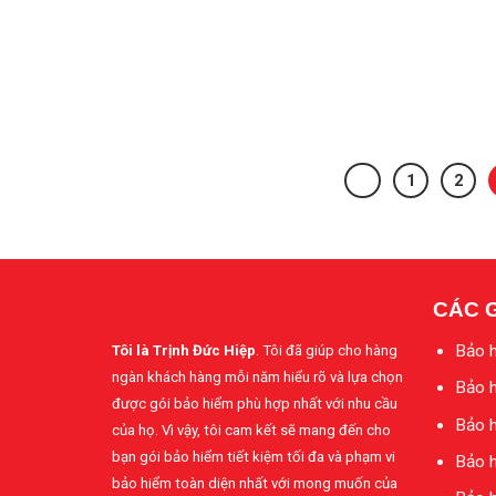
1
2
CÁC 
Bảo h
Tôi là Trịnh Đức Hiệp
. Tôi đã giúp cho hàng
ngàn khách hàng mỗi năm hiểu rõ và lựa chọn
Bảo h
được gói bảo hiểm phù hợp nhất với nhu cầu
Bảo h
của họ. Vì vậy, tôi cam kết sẽ mang đến cho
bạn gói bảo hiểm tiết kiệm tối đa và phạm vi
Bảo h
bảo hiểm toàn diện nhất với mong muốn của