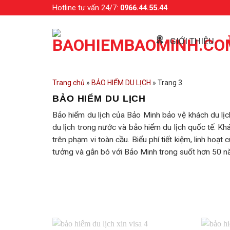
Skip
Hotline tư vấn 24/7:
0966.44.55.44
to
content
GIỚI THIỆU
Trang chủ
»
BẢO HIỂM DU LỊCH
»
Trang 3
BẢO HIỂM DU LỊCH
Bảo hiểm du lịch của Bảo Minh bảo vệ khách du lịch 
du lịch trong nước và bảo hiểm du lịch quốc tế. Kh
trên phạm vi toàn cầu. Biểu phí tiết kiệm, linh hoạ
tưởng và gắn bó với Bảo Minh trong suốt hơn 50 n