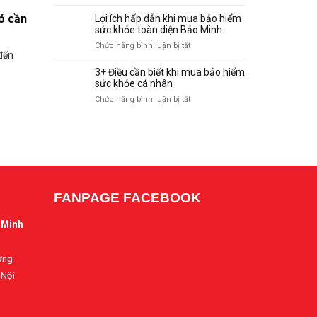
112.000
Giới
–
hiểm
Eur
thiệu
ó cần
Lợi ích hấp dẫn khi mua bảo hiểm
Chương
du
về
sức khỏe toàn diện Bảo Minh
trình
lịch
Tổng
cao
ở
Chức năng bình luận bị tắt
quốc
Công
cấp
 đến
Lợi
tế
Ty
75.000
ích
–
3+ Điều cần biết khi mua bảo hiểm
Cổ
Eur
hấp
sức khỏe cá nhân
Chương
Phần
dẫn
trình
ở
Chức năng bình luận bị tắt
Bảo
khi
phổ
3+
Minh
mua
thông
Điều
–
bảo
37.000
cần
baohiembaominh.com
hiểm
EUR
biết
sức
khi
khỏe
mua
toàn
bảo
diện
FANPAGE FACEBOOK
hiểm
Bảo
sức
Minh
khỏe
 Minh
cá
nhân
ờng
 Nội