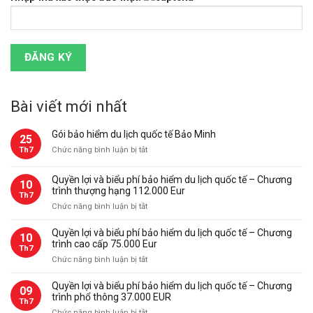
Bài viết mới nhất
Gói bảo hiểm du lịch quốc tế Bảo Minh
25
ở
Th7
Chức năng bình luận bị tắt
Gói
bảo
Quyền lợi và biểu phí bảo hiểm du lịch quốc tế – Chương
10
hiểm
trình thượng hạng 112.000 Eur
Th7
du
ở
Chức năng bình luận bị tắt
lịch
Quyền
quốc
lợi
Quyền lợi và biểu phí bảo hiểm du lịch quốc tế – Chương
tế
10
và
trình cao cấp 75.000 Eur
Bảo
Th7
biểu
Minh
ở
Chức năng bình luận bị tắt
phí
Quyền
bảo
lợi
Quyền lợi và biểu phí bảo hiểm du lịch quốc tế – Chương
09
hiểm
và
trình phổ thông 37.000 EUR
du
Th7
biểu
ở
Chức năng bình luận bị tắt
lịch