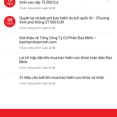
10
và
trình cao cấp 75.000 Eur
Bảo
Th7
biểu
Minh
ở
Chức năng bình luận bị tắt
phí
Quyền
bảo
lợi
Quyền lợi và biểu phí bảo hiểm du lịch quốc tế – Chương
09
hiểm
và
trình phổ thông 37.000 EUR
du
Th7
biểu
ở
Chức năng bình luận bị tắt
lịch
phí
Quyền
quốc
bảo
lợi
tế
Giới thiệu về Tổng Công Ty Cổ Phần Bảo Minh –
hiểm
và
–
baohiembaominh.com
du
biểu
Chương
ở
Chức năng bình luận bị tắt
lịch
phí
trình
Giới
quốc
bảo
thượng
thiệu
tế
Lợi ích hấp dẫn khi mua bảo hiểm sức khỏe toàn diện Bảo
hiểm
hạng
về
–
Minh
du
112.000
Tổng
Chương
ở
Chức năng bình luận bị tắt
lịch
Eur
Công
trình
Lợi
quốc
Ty
cao
ích
tế
3+ Điều cần biết khi mua bảo hiểm sức khỏe cá nhân
Cổ
cấp
hấp
–
Phần
ở
Chức năng bình luận bị tắt
75.000
dẫn
Chương
Bảo
3+
Eur
khi
trình
Minh
Điều
mua
phổ
–
cần
bảo
thông
baohiembaominh.com
biết
hiểm
37.000
khi
sức
EUR
mua
khỏe
bảo
toàn