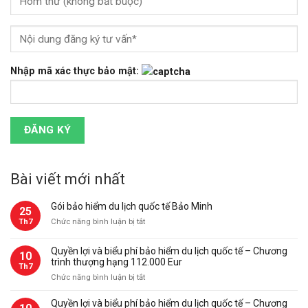
Nhập mã xác thực bảo mật:
Bài viết mới nhất
Gói bảo hiểm du lịch quốc tế Bảo Minh
25
ở
Th7
Chức năng bình luận bị tắt
Gói
bảo
Quyền lợi và biểu phí bảo hiểm du lịch quốc tế – Chương
10
hiểm
trình thượng hạng 112.000 Eur
Th7
du
ở
Chức năng bình luận bị tắt
lịch
Quyền
quốc
lợi
Quyền lợi và biểu phí bảo hiểm du lịch quốc tế – Chương
tế