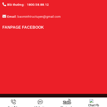
Bồi thường:
:
1800.58.88.12
Email:
baominhtructuyen@gmail.com
FANPAGE FACEBOOK
Copyright 2026 ©
Bảo hiểm Bảo Minh
bởi CÔNG TY CỔ PHẦN THƯƠNG
MẠI VÀ DỊCH VỤ TRỰC TUYẾN SBH. MST: 0108958599
Chat Fb