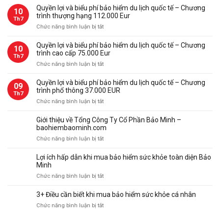
bảo
Quyền lợi và biểu phí bảo hiểm du lịch quốc tế – Chương
10
hiểm
trình thượng hạng 112.000 Eur
Th7
du
ở
Chức năng bình luận bị tắt
lịch
Quyền
quốc
lợi
Quyền lợi và biểu phí bảo hiểm du lịch quốc tế – Chương
tế
10
và
trình cao cấp 75.000 Eur
Bảo
Th7
biểu
Minh
ở
Chức năng bình luận bị tắt
phí
Quyền
bảo
lợi
Quyền lợi và biểu phí bảo hiểm du lịch quốc tế – Chương
09
hiểm
và
trình phổ thông 37.000 EUR
du
Th7
biểu
ở
Chức năng bình luận bị tắt
lịch
phí
Quyền
quốc
bảo
lợi
tế
Giới thiệu về Tổng Công Ty Cổ Phần Bảo Minh –
hiểm
và
–
baohiembaominh.com
du
biểu
Chương
ở
Chức năng bình luận bị tắt
lịch
phí
trình
Giới
quốc
bảo
thượng
thiệu
tế
Lợi ích hấp dẫn khi mua bảo hiểm sức khỏe toàn diện Bảo
hiểm
hạng
về
–
Minh
du
112.000
Tổng
Chương
ở
Chức năng bình luận bị tắt
lịch
Eur
Công
trình
Lợi
quốc
Ty
cao
ích
tế
3+ Điều cần biết khi mua bảo hiểm sức khỏe cá nhân
Cổ
cấp
hấp
–
Phần
ở
Chức năng bình luận bị tắt
75.000
dẫn
Chương
Bảo
3+
Eur
khi
trình