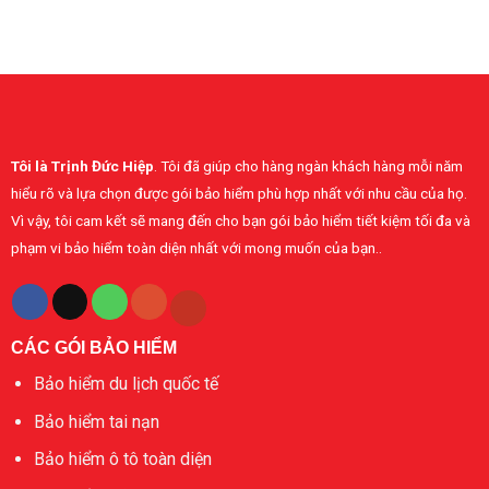
Minh
Điều
mua
phổ
–
cần
bảo
thông
baohiembaominh.com
biết
hiểm
37.000
khi
sức
EUR
mua
khỏe
bảo
toàn
hiểm
diện
sức
Bảo
khỏe
Minh
Tôi là Trịnh Đức Hiệp
. Tôi đã giúp cho hàng ngàn khách hàng mỗi năm
cá
nhân
hiểu rõ và lựa chọn được gói bảo hiểm phù hợp nhất với nhu cầu của họ.
Vì vậy, tôi cam kết sẽ mang đến cho bạn gói bảo hiểm tiết kiệm tối đa và
phạm vi bảo hiểm toàn diện nhất với mong muốn của bạn..
CÁC GÓI BẢO HIỂM
Bảo hiểm du lịch quốc tế
Bảo hiểm tai nạn
Bảo hiểm ô tô toàn diện