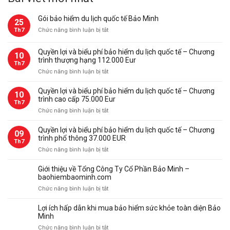
Gói bảo hiểm du lịch quốc tế Bảo Minh
25
ở
Th7
Chức năng bình luận bị tắt
Gói
bảo
Quyền lợi và biểu phí bảo hiểm du lịch quốc tế – Chương
10
hiểm
trình thượng hạng 112.000 Eur
Th7
du
ở
Chức năng bình luận bị tắt
lịch
Quyền
quốc
lợi
Quyền lợi và biểu phí bảo hiểm du lịch quốc tế – Chương
tế
10
và
trình cao cấp 75.000 Eur
Bảo
Th7
biểu
Minh
ở
Chức năng bình luận bị tắt
phí
Quyền
bảo
lợi
Quyền lợi và biểu phí bảo hiểm du lịch quốc tế – Chương
09
hiểm
và
trình phổ thông 37.000 EUR
du
Th7
biểu
ở
Chức năng bình luận bị tắt
lịch
phí
Quyền
quốc
bảo
lợi
tế
Giới thiệu về Tổng Công Ty Cổ Phần Bảo Minh –
hiểm
và
–
baohiembaominh.com
du
biểu
Chương
ở
Chức năng bình luận bị tắt
lịch
phí
trình
Giới
quốc
bảo
thượng
thiệu
tế
Lợi ích hấp dẫn khi mua bảo hiểm sức khỏe toàn diện Bảo
hiểm
hạng
về
–
Minh
du
112.000
Tổng
Chương
ở
Chức năng bình luận bị tắt
lịch
Eur