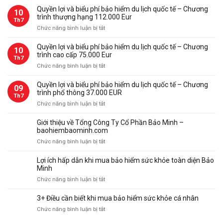
bảo
Quyền lợi và biểu phí bảo hiểm du lịch quốc tế – Chương
10
hiểm
trình thượng hạng 112.000 Eur
Th7
du
ở
Chức năng bình luận bị tắt
lịch
Quyền
quốc
lợi
Quyền lợi và biểu phí bảo hiểm du lịch quốc tế – Chương
tế
10
và
trình cao cấp 75.000 Eur
Bảo
Th7
biểu
Minh
ở
Chức năng bình luận bị tắt
phí
Quyền
bảo
lợi
Quyền lợi và biểu phí bảo hiểm du lịch quốc tế – Chương
09
hiểm
và
trình phổ thông 37.000 EUR
du
Th7
biểu
ở
Chức năng bình luận bị tắt
lịch
phí
Quyền
quốc
bảo
lợi
tế
Giới thiệu về Tổng Công Ty Cổ Phần Bảo Minh –
hiểm
và
–
baohiembaominh.com
du
biểu
Chương
ở
Chức năng bình luận bị tắt
lịch
phí
trình
Giới
quốc
bảo
thượng
thiệu
tế
Lợi ích hấp dẫn khi mua bảo hiểm sức khỏe toàn diện Bảo
hiểm
hạng
về
–
Minh
du
112.000
Tổng
Chương
ở
Chức năng bình luận bị tắt
lịch
Eur
Công
trình
Lợi
quốc
Ty
cao
ích
tế
3+ Điều cần biết khi mua bảo hiểm sức khỏe cá nhân
Cổ
cấp
hấp
–
Phần
ở
Chức năng bình luận bị tắt
75.000
dẫn
Chương
Bảo
3+
Eur
khi
trình