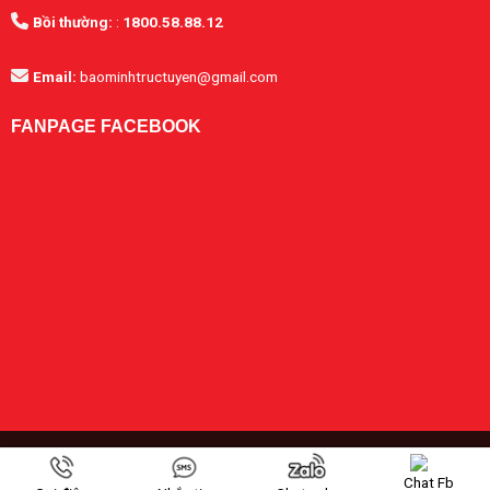
Bồi thường:
:
1800.58.88.12
Email:
baominhtructuyen@gmail.com
FANPAGE FACEBOOK
Copyright 2026 ©
Bảo hiểm Bảo Minh
bởi CÔNG TY CỔ PHẦN THƯƠNG
MẠI VÀ DỊCH VỤ TRỰC TUYẾN SBH. MST: 0108958599
Chat Fb