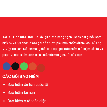
Minh
Điều
mua
phổ
–
cần
bảo
thông
baohiembaominh.com
biết
hiểm
37.000
khi
sức
EUR
mua
khỏe
bảo
toàn
hiểm
diện
sức
Bảo
khỏe
Minh
Tôi là Trịnh Đức Hiệp
. Tôi đã giúp cho hàng ngàn khách hàng mỗi năm
cá
nhân
hiểu rõ và lựa chọn được gói bảo hiểm phù hợp nhất với nhu cầu của họ.
Vì vậy, tôi cam kết sẽ mang đến cho bạn gói bảo hiểm tiết kiệm tối đa và
phạm vi bảo hiểm toàn diện nhất với mong muốn của bạn..
CÁC GÓI BẢO HIỂM
Bảo hiểm du lịch quốc tế
Bảo hiểm tai nạn
Bảo hiểm ô tô toàn diện