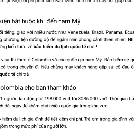
m lại. Mọi chi phí phát sinh Bảo Minh luôn chi trả đầy đủ, giúp bạn
 kiện bắt buộc khi đến nam Mỹ
ổi tiếng, giáp với nhiều nước như Venezuela, Brazil, Panama, Ecu
ằng phương tiện đường bộ để ngắm nhìn phong cảnh thiên nhiên. N
ững kiến thức về
bảo hiểm du lịch quốc tế
nhé !
p visa thị thực ở Colombia và các quốc gia nam Mỹ. Bảo hiểm sẽ g
g có trong chuyến đi. Nếu chẳng may khách hàng gặp sự cố đau 
 quốc tế
chi trả.
 Colombia cho bạn tham khảo
 1 người dao động từ 198.000 vnđ tới 3036.000 vnđ. Thời gian b
ịch dài ngày để khám phá nhiều quốc gia trong khu vực.
 hiểm du lịch gia đình để tiết kiệm chi phí. Trẻ em trong gia đình v
 gồm trong mức phí của người lớn.