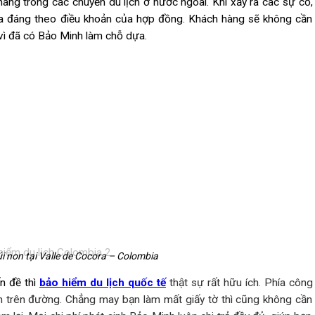
àng trong các chuyến du lịch ở nước ngoài. Khi xảy ra các sự cố, 
ỏa đáng theo điều khoản của hợp đồng. Khách hàng sẽ không cần 
vì đã có Bảo Minh làm chỗ dựa.
 non tại Valle de Cocora – Colombia
ấn đề thì
bảo hiểm du lịch quốc tế
thật sự rất hữu ích. Phía công
ạm trên đường. Chẳng may bạn làm mất giấy tờ thì cũng không cần 