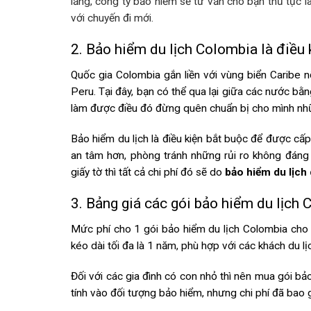
lắng, công ty bảo hiểm sẽ tư vấn cho bạn thủ tục là
với chuyến đi mới.
2. Bảo hiểm du lịch Colombia là điều
Quốc gia Colombia gắn liền với vùng biển Caribe n
Peru. Tại đây, bạn có thể qua lại giữa các nước b
làm được điều đó đừng quên chuẩn bị cho mình nh
Bảo hiểm du lịch là điều kiện bắt buộc để được cấ
an tâm hơn, phòng tránh những rủi ro không đán
giấy tờ thì tất cả chi phí đó sẽ do
bảo hiểm du lịch
3. Bảng giá các gói bảo hiểm du lịch
Mức phí cho 1 gói bảo hiểm du lịch Colombia cho
kéo dài tối đa là 1 năm, phù hợp với các khách du l
Đối với các gia đình có con nhỏ thì nên mua gói bảo
tính vào đối tượng bảo hiểm, nhưng chi phí đã bao