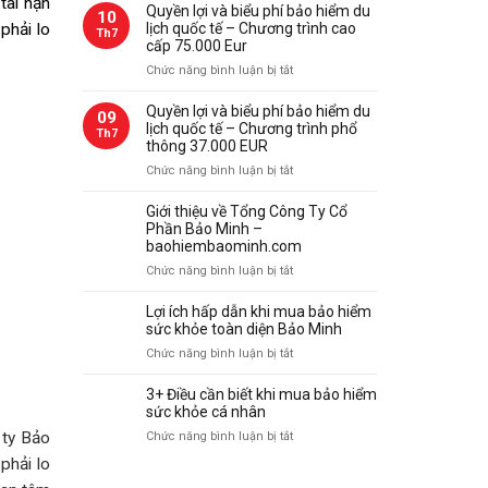
tai nạn
lợi
Quyền lợi và biểu phí bảo hiểm du
10
Bảo
và
phải lo
lịch quốc tế – Chương trình cao
Th7
Minh
biểu
cấp 75.000 Eur
phí
ở
Chức năng bình luận bị tắt
bảo
Quyền
hiểm
lợi
Quyền lợi và biểu phí bảo hiểm du
09
du
và
lịch quốc tế – Chương trình phổ
Th7
lịch
biểu
thông 37.000 EUR
quốc
phí
ở
Chức năng bình luận bị tắt
tế
bảo
Quyền
–
hiểm
lợi
Giới thiệu về Tổng Công Ty Cổ
Chương
du
và
Phần Bảo Minh –
trình
lịch
biểu
baohiembaominh.com
thượng
quốc
phí
hạng
ở
Chức năng bình luận bị tắt
tế
bảo
112.000
Giới
–
hiểm
Eur
thiệu
Lợi ích hấp dẫn khi mua bảo hiểm
Chương
du
về
sức khỏe toàn diện Bảo Minh
trình
lịch
Tổng
cao
ở
Chức năng bình luận bị tắt
quốc
Công
cấp
Lợi
tế
Ty
75.000
ích
–
3+ Điều cần biết khi mua bảo hiểm
Cổ
Eur
hấp
sức khỏe cá nhân
Chương
Phần
dẫn
trình
ở
 ty Bảo
Chức năng bình luận bị tắt
Bảo
khi
phổ
3+
Minh
phải lo
mua
thông
Điều
–
bảo
37.000