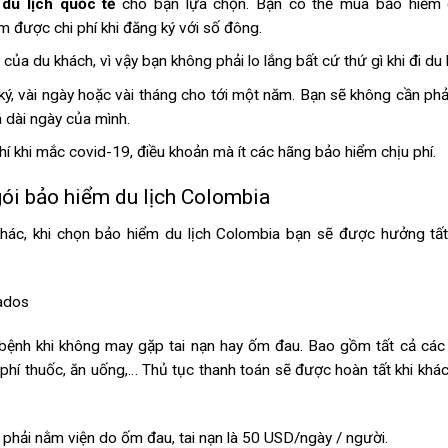
du lịch quốc tế
cho bạn lựa chọn. Bạn có thể mua bảo hiểm d
ệm được chi phí khi đăng ký với số đông.
ủa du khách, vì vậy bạn không phải lo lắng bất cứ thứ gì khi đi du 
ý, vài ngày hoặc vài tháng cho tới một năm. Bạn sẽ không cần phải
 dài ngày của mình.
hí khi mắc covid-19, điều khoản mà ít các hãng bảo hiểm chịu phí.
gói bảo hiểm
du lịch Colombia
hác,
khi chọn
bảo hiểm du lịch Colombia bạn sẽ được hưởng tấ
ados
bệnh khi không may gặp tai nạn hay ốm đau. Bao gồm tất cả các 
i phí thuốc, ăn uống,… Thủ tục thanh toán sẽ được hoàn tất khi khá
i phải nằm viện do ốm đau, tai nạn là 50 USD/ngày / người.