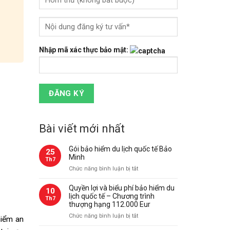
Nhập mã xác thực bảo mật:
Bài viết mới nhất
Gói bảo hiểm du lịch quốc tế Bảo
25
Minh
Th7
ở
Chức năng bình luận bị tắt
Gói
bảo
Quyền lợi và biểu phí bảo hiểm du
10
hiểm
lịch quốc tế – Chương trình
Th7
du
thượng hạng 112.000 Eur
lịch
ở
Chức năng bình luận bị tắt
hiểm an
quốc
Quyền
tế