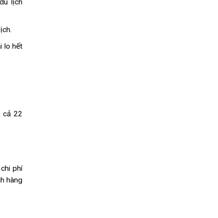
u lịch
lịch.
 lo hết
t cả 22
chi phí
ch hàng