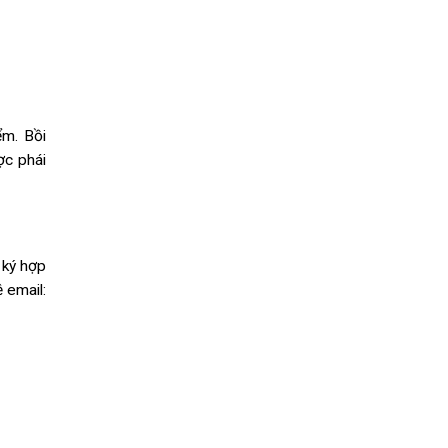
ểm. Bồi
ợc phái
 ký hợp
 email: