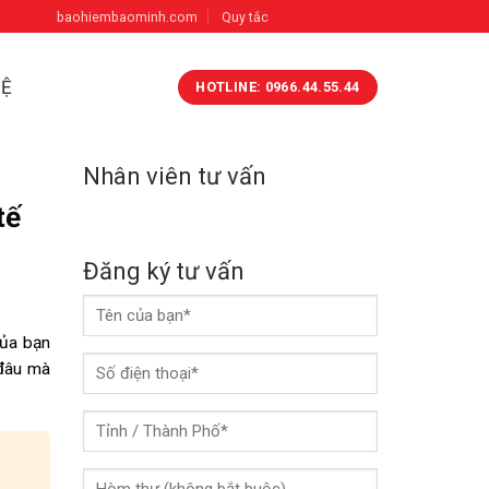
baohiembaominh.com
Quy tắc
HỆ
HOTLINE: 0966.44.55.44
Nhân viên tư vấn
tế
Đăng ký tư vấn
của bạn
 đâu mà