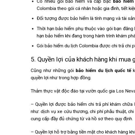
Có nhiều gói bảo hiểm và cấp bậc
bảo hiểm 
Colombia
theo gói cá nhân hoặc gia đình, tiết ki
Đối tượng được bảo hiểm là tính mạng và tài sản c
Thời hạn bảo hiểm phụ thuộc vào gói bạn đăng k
hạn bảo hiểm khi đang trong hành trình khám phá
Gói
bảo hiểm du lịch Colombia
được chi trả chi p
5. Quyền lợi của khách hàng khi mua 
Cũng như những gói
bảo hiểm du lịch quốc tế
k
quyền lợi như trong hợp đồng.
Thảm thực vật độc đáo tại vườn quốc gia Los Nev
– Quyền lợi được bảo hiểm chi trả phí khám chữa 
như: dịch vụ xe cứu thương, chi phí phẫu thuật, ch
cung cấp đầy đủ chứng từ và hồ sơ theo quy định.
– Quyền lợi hỗ trợ bằng tiền mặt cho khách hàng kh