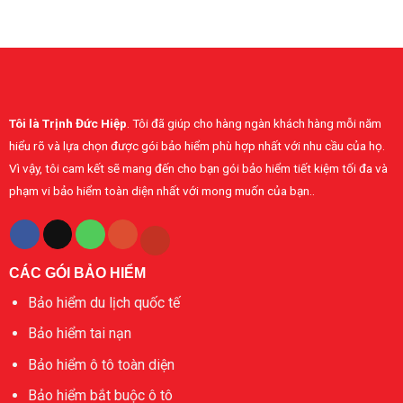
–
cần
bảo
thông
baohiembaominh.com
biết
hiểm
37.000
khi
sức
EUR
mua
khỏe
bảo
toàn
hiểm
diện
sức
Bảo
khỏe
Minh
Tôi là Trịnh Đức Hiệp
. Tôi đã giúp cho hàng ngàn khách hàng mỗi năm
cá
nhân
hiểu rõ và lựa chọn được gói bảo hiểm phù hợp nhất với nhu cầu của họ.
Vì vậy, tôi cam kết sẽ mang đến cho bạn gói bảo hiểm tiết kiệm tối đa và
phạm vi bảo hiểm toàn diện nhất với mong muốn của bạn..
CÁC GÓI BẢO HIỂM
Bảo hiểm du lịch quốc tế
Bảo hiểm tai nạn
Bảo hiểm ô tô toàn diện
Bảo hiểm bắt buộc ô tô