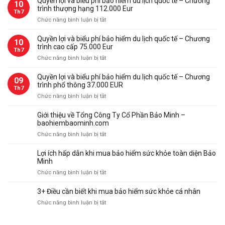
Quyền lợi và biểu phí bảo hiểm du lịch quốc tế – Chương
10
hiểm
trình thượng hạng 112.000 Eur
Th7
du
ở
Chức năng bình luận bị tắt
lịch
Quyền
quốc
lợi
Quyền lợi và biểu phí bảo hiểm du lịch quốc tế – Chương
tế
10
và
trình cao cấp 75.000 Eur
Bảo
Th7
biểu
Minh
ở
Chức năng bình luận bị tắt
phí
Quyền
bảo
lợi
Quyền lợi và biểu phí bảo hiểm du lịch quốc tế – Chương
09
hiểm
và
trình phổ thông 37.000 EUR
du
Th7
biểu
ở
Chức năng bình luận bị tắt
lịch
phí
Quyền
quốc
bảo
lợi
tế
Giới thiệu về Tổng Công Ty Cổ Phần Bảo Minh –
hiểm
và
–
baohiembaominh.com
du
biểu
Chương
ở
Chức năng bình luận bị tắt
lịch
phí
trình
Giới
quốc
bảo
thượng
thiệu
tế
Lợi ích hấp dẫn khi mua bảo hiểm sức khỏe toàn diện Bảo
hiểm
hạng
về
–
Minh
du
112.000
Tổng
Chương
ở
Chức năng bình luận bị tắt
lịch
Eur
Công
trình
Lợi
quốc
Ty
cao
ích
tế
3+ Điều cần biết khi mua bảo hiểm sức khỏe cá nhân
Cổ
cấp
hấp
–
Phần
ở
Chức năng bình luận bị tắt
75.000
dẫn
Chương
Bảo
3+
Eur
khi
trình
Minh
Điều
mua
phổ