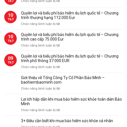
ở
Th7
Chức năng bình luận bị tắt
Gói
bảo
Quyền lợi và biểu phí bảo hiểm du lịch quốc tế – Chương
10
hiểm
trình thượng hạng 112.000 Eur
Th7
du
ở
Chức năng bình luận bị tắt
lịch
Quyền
quốc
lợi
Quyền lợi và biểu phí bảo hiểm du lịch quốc tế – Chương
tế
10
và
trình cao cấp 75.000 Eur
Bảo
Th7
biểu
Minh
ở
Chức năng bình luận bị tắt
phí
Quyền
bảo
lợi
Quyền lợi và biểu phí bảo hiểm du lịch quốc tế – Chương
09
hiểm
và
trình phổ thông 37.000 EUR
du
Th7
biểu
ở
Chức năng bình luận bị tắt
lịch
phí
Quyền
quốc
bảo
lợi
tế
Giới thiệu về Tổng Công Ty Cổ Phần Bảo Minh –
hiểm
và
–
baohiembaominh.com
du
biểu
Chương
ở
Chức năng bình luận bị tắt
lịch
phí
trình
Giới
quốc
bảo
thượng
thiệu
tế
Lợi ích hấp dẫn khi mua bảo hiểm sức khỏe toàn diện Bảo
hiểm
hạng
về
–
Minh
du
112.000
Tổng
Chương
ở
Chức năng bình luận bị tắt
lịch
Eur
Công
trình
Lợi
quốc
Ty
cao
ích
tế
3+ Điều cần biết khi mua bảo hiểm sức khỏe cá nhân
Cổ
cấp
hấp
–
Phần
ở