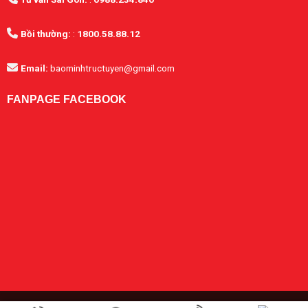
Bồi thường:
:
1800.58.88.12
Email:
baominhtructuyen@gmail.com
FANPAGE FACEBOOK
Copyright 2026 ©
Bảo hiểm Bảo Minh
bởi CÔNG TY CỔ PHẦN THƯƠNG