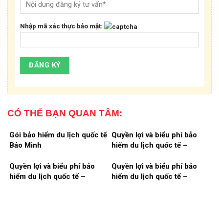
Nhập mã xác thực bảo mật:
CÓ THỂ BẠN QUAN TÂM:
Gói bảo hiểm du lịch quốc tế
Quyền lợi và biểu phí bảo
Bảo Minh
hiểm du lịch quốc tế –
Chương trình thượng hạng
112.000 Eur
Quyền lợi và biểu phí bảo
Quyền lợi và biểu phí bảo
hiểm du lịch quốc tế –
hiểm du lịch quốc tế –
Chương trình cao cấp
Chương trình phổ thông
75.000 Eur
37.000 EUR