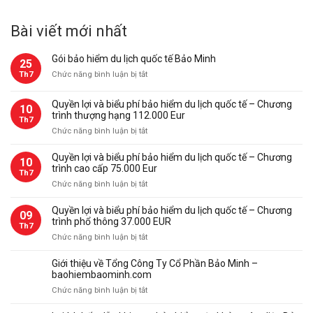
Bài viết mới nhất
Gói bảo hiểm du lịch quốc tế Bảo Minh
25
ở
Th7
Chức năng bình luận bị tắt
Gói
bảo
Quyền lợi và biểu phí bảo hiểm du lịch quốc tế – Chương
10
hiểm
trình thượng hạng 112.000 Eur
Th7
du
ở
Chức năng bình luận bị tắt
lịch
Quyền
quốc
lợi
Quyền lợi và biểu phí bảo hiểm du lịch quốc tế – Chương
tế
10
và
trình cao cấp 75.000 Eur
Bảo
Th7
biểu
Minh
ở
Chức năng bình luận bị tắt
phí
Quyền
bảo
lợi
Quyền lợi và biểu phí bảo hiểm du lịch quốc tế – Chương
09
hiểm
và
trình phổ thông 37.000 EUR
du
Th7
biểu
ở
Chức năng bình luận bị tắt
lịch
phí
Quyền
quốc
bảo
lợi
tế
Giới thiệu về Tổng Công Ty Cổ Phần Bảo Minh –
hiểm
và
–
baohiembaominh.com
du
biểu
Chương
ở
Chức năng bình luận bị tắt
lịch
phí
trình
Giới
quốc
bảo
thượng