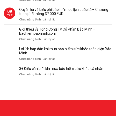
phí
Quyền
bảo
lợi
Quyền lợi và biểu phí bảo hiểm du lịch quốc tế – Chương
09
hiểm
và
trình phổ thông 37.000 EUR
du
Th7
biểu
ở
Chức năng bình luận bị tắt
lịch
phí
Quyền
quốc
bảo
lợi
tế
Giới thiệu về Tổng Công Ty Cổ Phần Bảo Minh –
hiểm
và
–
baohiembaominh.com
du
biểu
Chương
ở
Chức năng bình luận bị tắt
lịch
phí
trình
Giới
quốc
bảo
thượng
thiệu
tế
Lợi ích hấp dẫn khi mua bảo hiểm sức khỏe toàn diện Bảo
hiểm
hạng
về
–
Minh
du
112.000
Tổng
Chương
ở
Chức năng bình luận bị tắt
lịch
Eur
Công
trình
Lợi
quốc
Ty
cao
ích
tế
3+ Điều cần biết khi mua bảo hiểm sức khỏe cá nhân
Cổ
cấp
hấp
–
Phần
ở
Chức năng bình luận bị tắt
75.000
dẫn
Chương
Bảo
3+
Eur
khi
trình
Minh
Điều
mua
phổ
–
cần
bảo
thông
baohiembaominh.com
biết
hiểm
37.000
khi
sức
EUR
mua
khỏe
bảo
toàn
hiểm
diện
sức
Bảo