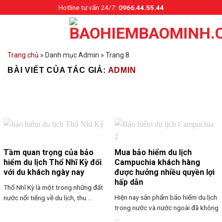
Skip
Hotline tư vấn 24/7:
0966.44.55.44
to
content
Trang chủ
»
Danh mục Admin
»
Trang 8
BÀI VIẾT CỦA TÁC GIẢ:
ADMIN
Tầm quan trọng của bảo
Mua bảo hiểm du lịch
hiểm du lịch Thổ Nhĩ Kỳ đối
Campuchia khách hàng
với du khách ngày nay
được hưởng nhiều quyền lợi
hấp dẫn
Thổ Nhĩ Kỳ là một trong những đất
Hiện nay sản phẩm bảo hiểm du lịch
nước nổi tiếng về du lịch, thu ...
trong nước và nước ngoài đã không
...