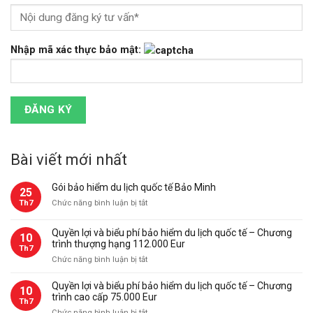
Nhập mã xác thực bảo mật:
Bài viết mới nhất
Gói bảo hiểm du lịch quốc tế Bảo Minh
25
ở
Th7
Chức năng bình luận bị tắt
Gói
bảo
Quyền lợi và biểu phí bảo hiểm du lịch quốc tế – Chương
10
hiểm
trình thượng hạng 112.000 Eur
Th7
du
ở
Chức năng bình luận bị tắt
lịch
Quyền
quốc
lợi
Quyền lợi và biểu phí bảo hiểm du lịch quốc tế – Chương
tế
10
và
trình cao cấp 75.000 Eur
Bảo
Th7
biểu
Minh
ở
Chức năng bình luận bị tắt