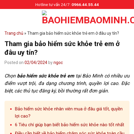
Skip
Hotline tư vấn 24/7:
0966.44.55.44
to
content
Trang chủ
»
Tham gia bảo hiểm sức khỏe trẻ em ở đâu uy tín?
Tham gia bảo hiểm sức khỏe trẻ em ở
đâu uy tín?
Posted on
02/04/2024
by
ngoc
Chọn
bảo hiểm sức khỏe trẻ em
tại Bảo Minh có nhiều ưu
điểm vượt trội, đa dạng chương trình, quyền lợi cao. Đặc
biệt, các thủ tục đăng ký, bồi thường rất đơn giản.
Bảo hiểm sức khỏe nhân viên mua ở đâu giá tốt, quyền
lợi cao?
6 Tiêu chí giúp bạn biết bảo hiểm sức khỏe nào tốt nhất
Điều cần biết về bảo hiểm chăm sóc sức khỏe toàn cầu