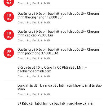
ở
Th7
Chức năng bình luận bị tắt
Gói
bảo
Quyền lợi và biểu phí bảo hiểm du lịch quốc tế – Chương
10
hiểm
trình thượng hạng 112.000 Eur
Th7
du
ở
Chức năng bình luận bị tắt
lịch
Quyền
quốc
lợi
Quyền lợi và biểu phí bảo hiểm du lịch quốc tế – Chương
tế
10
và
trình cao cấp 75.000 Eur
Bảo
Th7
biểu
Minh
ở
Chức năng bình luận bị tắt
phí
Quyền
bảo
lợi
Quyền lợi và biểu phí bảo hiểm du lịch quốc tế – Chương
09
hiểm
và
trình phổ thông 37.000 EUR
du
Th7
biểu
ở
Chức năng bình luận bị tắt
lịch
phí
Quyền
quốc
bảo
lợi
tế
Giới thiệu về Tổng Công Ty Cổ Phần Bảo Minh –
hiểm
và
–
baohiembaominh.com
du
biểu
Chương
ở
Chức năng bình luận bị tắt
lịch
phí
trình
Giới
quốc
bảo
thượng
thiệu
tế
Lợi ích hấp dẫn khi mua bảo hiểm sức khỏe toàn diện Bảo
hiểm
hạng
về
–
Minh
du
112.000
Tổng
Chương
ở
Chức năng bình luận bị tắt
lịch
Eur
Công
trình
Lợi
quốc
Ty
cao
ích
tế
3+ Điều cần biết khi mua bảo hiểm sức khỏe cá nhân
Cổ
cấp