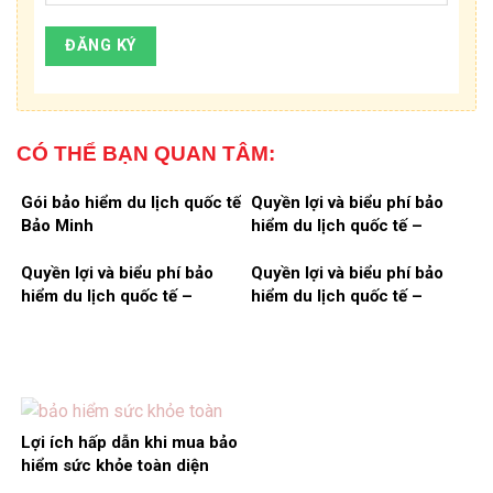
CÓ THỂ BẠN QUAN TÂM:
Gói bảo hiểm du lịch quốc tế
Quyền lợi và biểu phí bảo
Bảo Minh
hiểm du lịch quốc tế –
Chương trình thượng hạng
112.000 Eur
Quyền lợi và biểu phí bảo
Quyền lợi và biểu phí bảo
hiểm du lịch quốc tế –
hiểm du lịch quốc tế –
Chương trình cao cấp
Chương trình phổ thông
75.000 Eur
37.000 EUR
Lợi ích hấp dẫn khi mua bảo
hiểm sức khỏe toàn diện
Bảo Minh