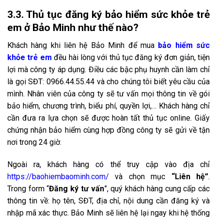
3.3. Thủ tục đăng ký bảo hiểm sức khỏe trẻ
em ở Bảo Minh như thế nào?
Khách hàng khi liên hệ Bảo Minh để mua
bảo hiểm sức
khỏe trẻ em
đều hài lòng với thủ tục đăng ký đơn giản, tiện
lợi mà công ty áp dụng. Điều các bậc phụ huynh cần làm chỉ
là gọi SĐT: 0966.44.55.44 và cho chúng tôi biết yêu cầu của
mình. Nhân viên của công ty sẽ tư vấn mọi thông tin về gói
bảo hiểm, chương trình, biểu phí, quyền lợi,… Khách hàng chỉ
cần đưa ra lựa chọn sẽ được hoàn tất thủ tục online. Giấy
chứng nhận bảo hiểm cùng hợp đồng công ty sẽ gửi về tận
nơi trong 24 giờ.
Ngoài ra, khách hàng có thể truy cập vào địa chỉ
https://baohiembaominh.com/
và chọn mục
“Liên hệ”
.
Trong form “
Đăng ký tư vấn
”, quý khách hàng cung cấp các
thông tin về: họ tên, SĐT, địa chỉ, nội dung cần đăng ký và
nhập mã xác thực. Bảo Minh sẽ liên hệ lại ngay khi hệ thống